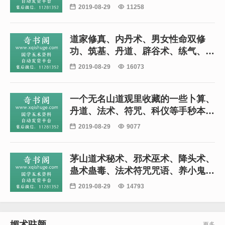

2019-08-29

11258
道家修真、内丹术、男女性命双修
功、筑基、丹道、辟谷术、练气、养
生等道家秘籍269本

2019-08-29

16073
一个无名山道观里收藏的一些卜算、
丹道、法术、符咒、科仪等手秒本秘
本珍稀道藏书籍155本

2019-08-29

9077
茅山道术秘术、邪术巫术、降头术、
蛊术蛊毒、法术符咒咒语、养小鬼秘
术合集220本

2019-08-29

14793
媚术驻颜
更多