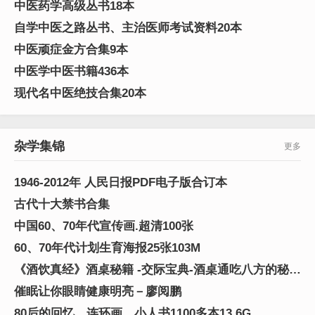
中医药学高级丛书18本
自学中医之路丛书、主治医师考试资料20本
中医顽症金方合集9本
中医学中医书籍436本
现代名中医绝技合集20本
杂学集锦
更多
1946-2012年 人民日报PDF电子版合订本
古代十大禁书合集
中国60、70年代宣传画.超清100张
60、70年代计划生育海报25张103M
《酒饮真经》酒桌秘籍 -交际宝典-酒桌通吃八方的秘籍
PDF图文版
催眠让你眼睛健康明亮－廖阅鹏
80后的回忆、连环画、小人书1100多本13.6G