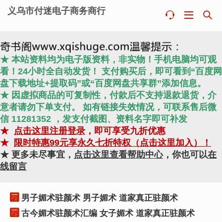
义乌市付迷电子商务商行



★ 本站资料均为电子版资料，非实物！手机电脑均可观
看！24小时全自动发货！ 支付购买后，即可看到“百度网
盘下载地址+提取码”或“百度网盘共享群”添加信息。
★ 因虚拟商品的可复制性，付款后不支持退款退货，介
意者请勿下单支付。 如有链接失效情况，可联系售后微
信 11281352 ，发支付截图、资料名字即可补发
★
点击这里注册登录
，即可享受九折优惠
★
限时特惠99元享永久七折特权（点击这里加入）！
★ 更多未尽事宜，
点击这里查看帮助中心
，你也可以
在
线留言

男子媚术驻颜术 男子媚术 道家真正驻颜术

古今媚术驻颜术汇编 女子媚术 道家真正驻颜术