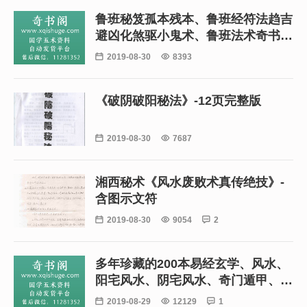
鲁班秘笈孤本残本、鲁班经符法趋吉
避凶化煞驱小鬼术、鲁班法术奇书、
鲁班阴阳地理堪舆风水书、古代鲁班

2019-08-30

8393
经建筑施工设计风水择吉书
《破阴破阳秘法》-12页完整版

2019-08-30

7687
湘西秘术《风水废败术真传绝技》-
含图示文符

2019-08-30

9054

2
多年珍藏的200本易经玄学、风水、
阳宅风水、阴宅风水、奇门遁甲、合
集等古籍珍本

2019-08-29

12129

1