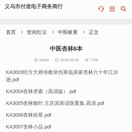
义乌市付迷电子商务商行



首页

世间红尘

中医岐黄

正文
中医杏林6本

admin

2019-08-30

7768
KA3003经方大师传教录伤寒临床家杏林六十年江尔
逊.pdf
KA3004杏林求索（高清版）.pdf
KA3005杏林散叶.王庆其医话医案集.高清.pdf
KA3006杏林拾翠.pdf
KA3007杏林小品.pdf