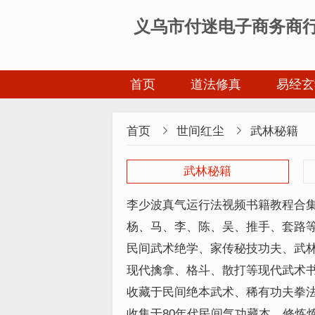
义乌市付迷电子商务商
首页
道法修真
易经玄
首页

世间红尘

武林秘籍
武林秘籍
李少波真气运行法视频书籍教程合集完
杨、马、李、陈、吴、推手、套路
91G
民间武术绝学、家传秘技功夫、武林
现代擒拿、格斗、散打等现代武术书
收藏于民间绝本武术、稀有功夫拳
器械技法等合集282本
收集于80年代民间气功藏本、修炼炼