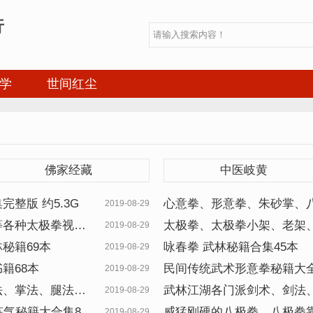
行
学
世间红尘
佛家经藏
中医岐黄
整版 约5.3G
心意拳、形意拳、朱砂掌、
2019-08-29
溪、少林、等传统武术视频1
等各种太极拳视频
太极拳、太极拳小架、老架、
2019-08-29
秘籍69本
咏春拳 武林秘籍合集45本
2019-08-29
籍68本
民间传统武术形意拳秘籍大全
2019-08-29
法、掌法、腿法、
武林江湖各门派剑术、剑法、
2019-08-29
气秘籍大合集81
威猛刚硬的八极拳、八极拳靠
2019-08-29