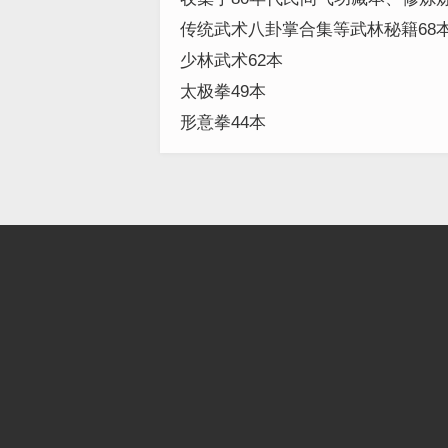
本
传统武术八卦掌合集等武林秘籍68
少林武术62本
太极拳49本
形意拳44本