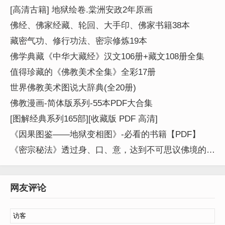
[高清古籍] 地狱绘卷.棠洲安政2年原画
佛经、佛家经藏、轮回、大手印、佛家书籍38本
藏密气功、修行功法、密宗修炼19本
佛学典藏《中华大藏经》汉文106册+藏文108册全集
值得珍藏的《佛教美术全集》全彩17册
世界佛教美术图说大辞典(全20册)
佛教漫画-简体版系列-55本PDF大合集
[图解经典系列165部][收藏版 PDF 高清]
《因果图鉴——地狱变相图》-必看的书籍【PDF】
《密宗秘法》透过身、口、意，达到不可思议佛境的一
个宗派
网友评论