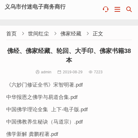
义乌市付迷电子商务商行



首页

世间红尘

佛家经藏

正文
佛经、佛家经藏、轮回、大手印、佛家书籍38
本

admin

2019-08-29

7223
《六妙门修证全书》宋智明著.pdf
中华报恩之佛学与易道合集.pdf
中国佛学理论全集 上下-电子版.pdf
中国佛教养生秘诀（马道宗）.pdf
佛学新解 龚鹏程著.pdf