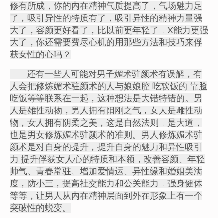
修有所成，你的内在精神气质提高了，气场魅力足
了，吸引异性的特质有了，吸引异性的精神力量强
大了，容颜更好看了，比以前更年轻了，X能力更强
大了，你还需要费尽心机的用那些方法和技巧来俘
获女性的心吗？
还有一些人可能对男子媚术驻颜术有误解，有
人会把修炼媚术驻颜术的人与娘娘腔 吃软饭的 靠脸
吃饭等等联系在一起，这种想法是大错特错的。男
人是雄性动物，男人拥有阳刚之气，女人是雌性动
物，女人拥有阴柔之美，这是自然法则，是大道，
也是男女修炼媚术驻颜术的准则。男人修炼媚术驻
颜术是对自身的提升，提升自身的魅力和异性吸引
力 提升俘获女人心的特质和本领，改善容颜、年轻
帅气、青春常驻、增加爱情运、异性缘和婚姻美满
度，防小三，提高社交能力和公关能力，强身健体
等等，让男人从内在精神层面到外在形象上有一个
突破性的蜕变。