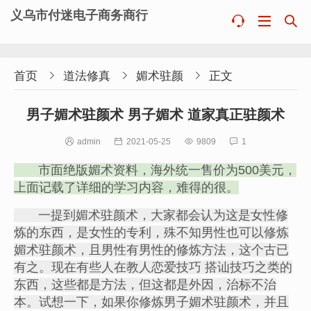
义乌市付迷电子商务商行



首页

道法修真

媚术驻颜

正文
男子媚术驻颜术 男子媚术 道家真正驻颜术

admin

2021-05-25

9809

1
市面绝版媚术资料，海外统一售价为500美元，
上面记载了详细的学习内容，难得的很。
一提到媚术驻颜术，大家都会认为这是女性修
炼的东西，是女性的专利，殊不知男性也可以修炼
媚术驻颜术，且男性有男性的修炼方法，这个古已
有之。现在有些人在教人恋爱技巧 搭讪技巧之类的
东西，这些都是方法，但这都是外因，治标不治
本。试想一下，如果你修炼男子媚术驻颜术，并且