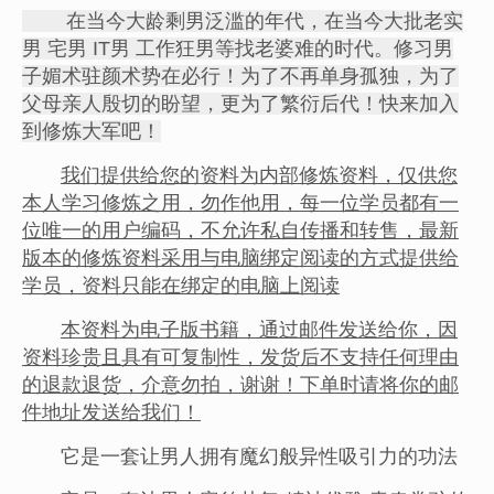
在当今大龄剩男泛滥的年代，在当今大批老实
男 宅男 IT男 工作狂男等找老婆难的时代。修习男
子媚术驻颜术势在必行！为了不再单身孤独，为了
父母亲人殷切的盼望，更为了繁衍后代！快来加入
到修炼大军吧！
我们提供给您的资料为内部修炼资料，仅供您
本人学习修炼之用，勿作他用，每一位学员都有一
位唯一的用户编码，不允许私自传播和转售，最新
版本的修炼资料采用与电脑绑定阅读的方式提供给
学员，资料只能在绑定的电脑上阅读
本资料为电子版书籍，通过邮件发送给你，因
资料珍贵且具有可复制性，发货后不支持任何理由
的退款退货，介意勿拍，谢谢！下单时请将你的邮
件地址发送给我们！
它是一套让男人拥有魔幻般异性吸引力的功法