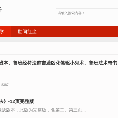
行
学
世间红尘
残本、鲁班经符法趋吉避凶化煞驱小鬼术、鲁班法术奇书
工设计风水择吉书
8387
》-12页完整版
缺版本，此版为完整版，含第二、第三页...