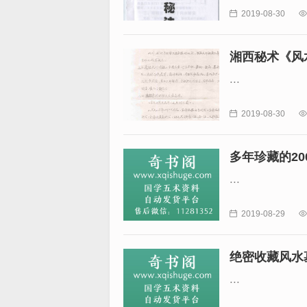

2019-08-30

湘西秘术《风
...

2019-08-30

多年珍藏的2
...

2019-08-29

绝密收藏风水
...