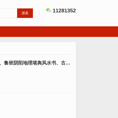
11281352
搜索
、鲁班阴阳地理堪舆风水书、古代