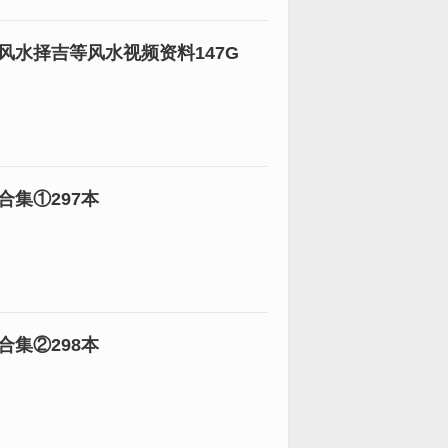
水择吉等风水视频资料147G
集①297本
集②298本