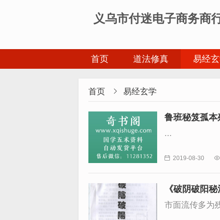
义乌市付迷电子商务商
首页
道法修真
易经玄
首页

易经玄学
鲁班秘笈孤本
鲁班经建筑施
...

2019-08-30

《破阴破阳秘法
市面流传多为残