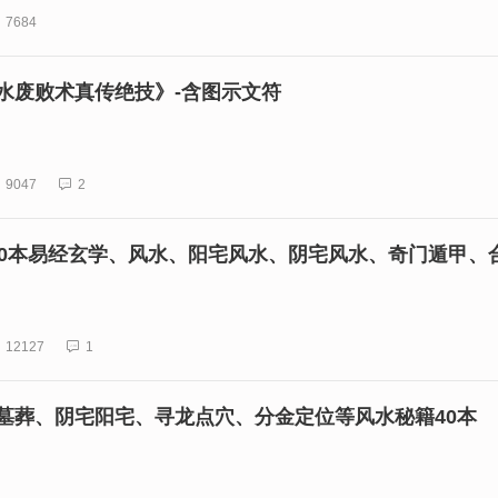
7684
水废败术真传绝技》-含图示文符
9047

2
00本易经玄学、风水、阳宅风水、阴宅风水、奇门遁甲、
12127

1
墓葬、阴宅阳宅、寻龙点穴、分金定位等风水秘籍40本