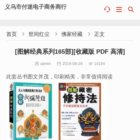
义乌市付迷电子商务商行



首页

世间红尘

佛家经藏

正文
[图解经典系列165部][收藏版 PDF 高清]

admin

2019-08-29

14164
此套丛书图文并茂，印刷精美，非常值得阅读