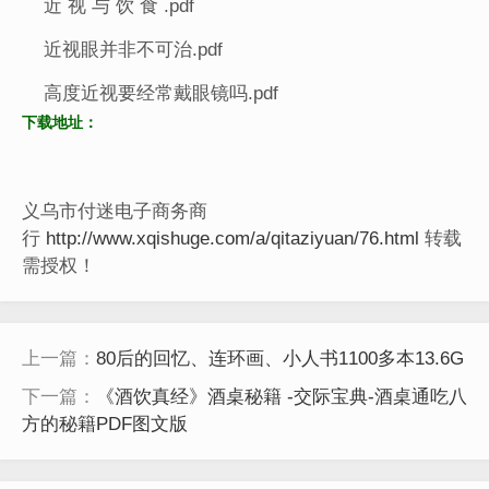
近 视 与 饮 食 .pdf
近视眼并非不可治.pdf
高度近视要经常戴眼镜吗.pdf
下载地址：
义乌市付迷电子商务商
行
http://www.xqishuge.com/a/qitaziyuan/76.html
转载
需授权！
上一篇：
80后的回忆、连环画、小人书1100多本13.6G
下一篇：
《酒饮真经》酒桌秘籍 -交际宝典-酒桌通吃八
方的秘籍PDF图文版