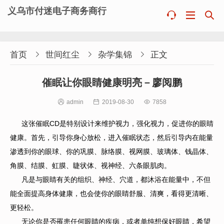
义乌市付迷电子商务商行



首页

世间红尘

杂学集锦

正文
催眠让你眼睛健康明亮－廖阅鹏

admin

2019-08-30

7858
这张催眠CD是特别设计来维护视力，强化视力，促进你的眼睛
健康。首先，引导你身心放松，进入催眠状态，然后引导内在能量
渗透到你的眼球、你的巩膜、脉络膜、视网膜、玻璃体、钱晶体、
角膜、结膜、虹膜、睫状体、视神经、六条眼肌肉。
凡是与眼睛有关的组织、神经、穴道，都沐浴在能量中，不但
能全面提高身体健康，也会使你的眼睛舒服、清爽，看得更清晰、
更轻松。
无论你是否罹患任何眼睛的疾病，或者单纯想保好眼睛，希望