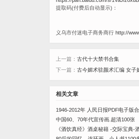
https://pan.baidu.com/s/1VaJizox
提取码(付费后自动显示)：
义乌市付迷电子商务商行
http://ww
上一篇：
古代十大禁书合集
下一篇：
古今媚术驻颜术汇编 女子
相关文章
1946-2012年 人民日报PDF电子版
中国60、70年代宣传画.超清100张
《酒饮真经》酒桌秘籍 -交际宝典-
籍PDF图文版
80后的回忆、连环画、小人书1100多