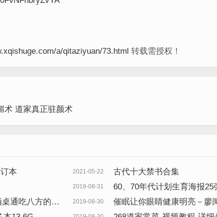
uB0FvNFhbryZvYA
w.xqishuge.com/a/qitaziyuan/73.html
转载需授权！
媚术 道家真正驻颜术
合订本
古代十大禁书合集
2021-05-22
60、70年代计划生育海报25张
2019-08-31
酒桌通吃八方的秘
催眠让你眼睛健康明亮－廖
2019-08-30
本13.6G
268道家常菜-视频教程-详
2019-08-30