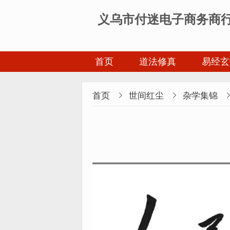
义乌市付迷电子商务商
首页
道法修真
易经玄
首页

世间红尘

杂学集锦