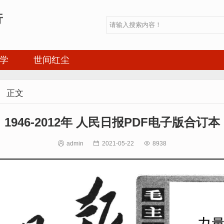
行
学
世间红尘

正文
1946-2012年 人民日报PDF电子版合订本

admin

2021-05-22

8938